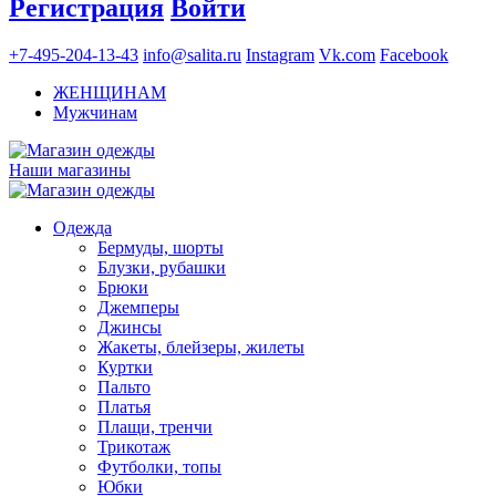
Регистрация
Войти
+7-495-204-13-43
info@salita.ru
Instagram
Vk.com
Facebook
ЖЕНЩИНАМ
Мужчинам
Наши магазины
Одежда
Бермуды, шорты
Блузки, рубашки
Брюки
Джемперы
Джинсы
Жакеты, блейзеры, жилеты
Куртки
Пальто
Платья
Плащи, тренчи
Трикотаж
Футболки, топы
Юбки