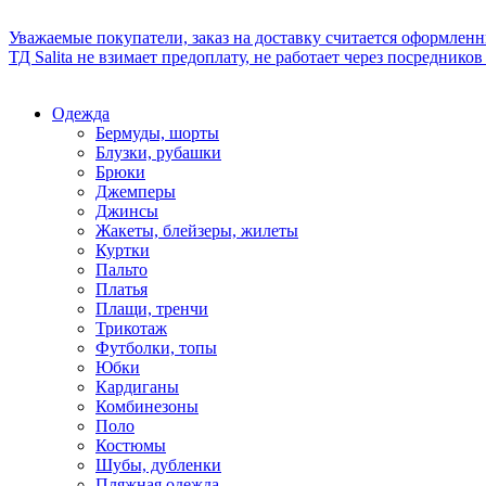
Уважаемые покупатели, заказ на доставку считается оформлен
ТД Salita не взимает предоплату, не работает через посредник
Одежда
Бермуды, шорты
Блузки, рубашки
Брюки
Джемперы
Джинсы
Жакеты, блейзеры, жилеты
Куртки
Пальто
Платья
Плащи, тренчи
Трикотаж
Футболки, топы
Юбки
Кардиганы
Комбинезоны
Поло
Костюмы
Шубы, дубленки
Пляжная одежда