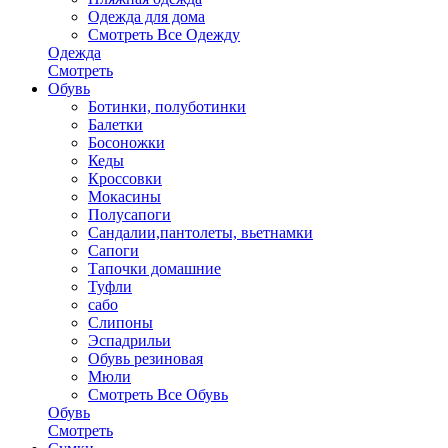
Одежда для дома
Смотреть Все Одежду
Одежда
Смотреть
Обувь
Ботинки, полуботинки
Балетки
Босоножки
Кеды
Кроссовки
Мокасины
Полусапоги
Сандалии,пантолеты, вьетнамки
Сапоги
Тапочки домашние
Туфли
сабо
Слипоны
Эспадрильи
Обувь резиновая
Мюли
Смотреть Все Обувь
Обувь
Смотреть