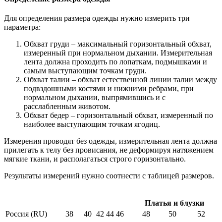
Для определения размера одежды нужно измерить три
параметра:
Обхват груди – максимальный горизонтальный обхват,
измеренный при нормальном дыхании. Измерительная
лента должна проходить по лопаткам, подмышками и
самым выступающим точкам груди.
Обхват талии – обхват естественной линии талии между
подвздошными костями и нижними ребрами, при
нормальном дыхании, выпрямившись и с
расслабленным животом.
Обхват бедер – горизонтальный обхват, измеренный по
наиболее выступающим точкам ягодиц.
Измерения проводят без одежды, измерительная лента должна
прилегать к телу без провисания, не деформируя натяжением
мягкие ткани, и располагаться строго горизонтально.
Результаты измерений нужно соотнести с таблицей размеров.
Платья и блузки
Россия (RU)
38
40
42
44
46
48
50
52