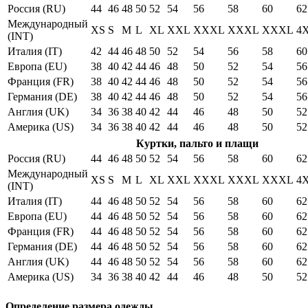
Россия (RU)
44
46
48
50
52
54
56
58
60
62
Международный
XS
S
M
L
XL
XXL
XXXL
XXXL
XXXL
4
(INT)
Италия (IT)
42
44
46
48
50
52
54
56
58
60
Европа (EU)
38
40
42
44
46
48
50
52
54
56
Франция (FR)
38
40
42
44
46
48
50
52
54
56
Германия (DE)
38
40
42
44
46
48
50
52
54
56
Англия (UK)
34
36
38
40
42
44
46
48
50
52
Америка (US)
34
36
38
40
42
44
46
48
50
52
Куртки, пальто и плащи
Россия (RU)
44
46
48
50
52
54
56
58
60
62
Международный
XS
S
M
L
XL
XXL
XXXL
XXXL
XXXL
4
(INT)
Италия (IT)
44
46
48
50
52
54
56
58
60
62
Европа (EU)
44
46
48
50
52
54
56
58
60
62
Франция (FR)
44
46
48
50
52
54
56
58
60
62
Германия (DE)
44
46
48
50
52
54
56
58
60
62
Англия (UK)
44
46
48
50
52
54
56
58
60
62
Америка (US)
34
36
38
40
42
44
46
48
50
52
Определение размера одежды