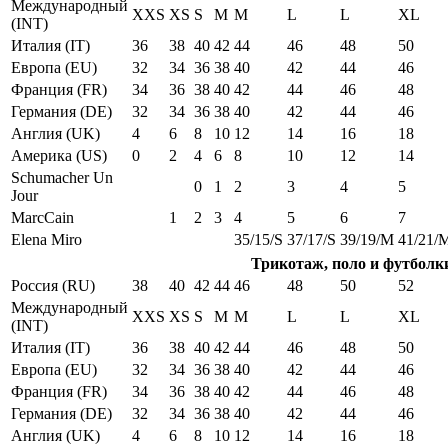
Международный
XXS
XS
S
M
M
L
L
XL
(INT)
Италия (IT)
36
38
40
42
44
46
48
50
Европа (EU)
32
34
36
38
40
42
44
46
Франция (FR)
34
36
38
40
42
44
46
48
Германия (DE)
32
34
36
38
40
42
44
46
Англия (UK)
4
6
8
10
12
14
16
18
Америка (US)
0
2
4
6
8
10
12
14
Schumacher Un
0
1
2
3
4
5
Jour
MarcCain
1
2
3
4
5
6
7
Elena Miro
35/15/S
37/17/S
39/19/M
41/21/
Трикотаж, поло и футболк
Россия (RU)
38
40
42
44
46
48
50
52
Международный
XXS
XS
S
M
M
L
L
XL
(INT)
Италия (IT)
36
38
40
42
44
46
48
50
Европа (EU)
32
34
36
38
40
42
44
46
Франция (FR)
34
36
38
40
42
44
46
48
Германия (DE)
32
34
36
38
40
42
44
46
Англия (UK)
4
6
8
10
12
14
16
18