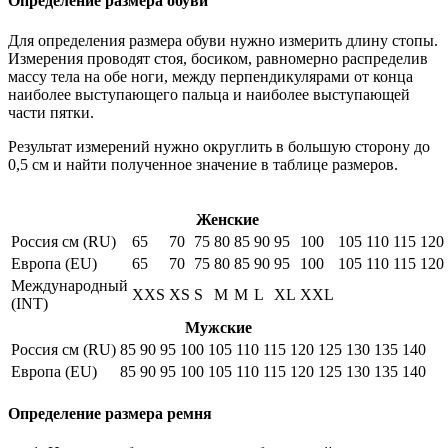
Определение размера обуви
Для определения размера обуви нужно измерить длину стопы.
Измерения проводят стоя, босиком, равномерно распределив
массу тела на обе ноги, между перпендикулярами от конца
наиболее выступающего пальца и наиболее выступающей
части пятки.
Результат измерений нужно округлить в большую сторону до
0,5 см и найти полученное значение в таблице размеров.
Женские
Россия см (RU)
65
70
75
80
85
90
95
100
105
110
115
120
Европа (EU)
65
70
75
80
85
90
95
100
105
110
115
120
Международный
XXS
XS
S
M
M
L
XL
XXL
(INT)
Мужские
Россия см (RU)
85
90
95
100
105
110
115
120
125
130
135
140
Европа (EU)
85
90
95
100
105
110
115
120
125
130
135
140
Определение размера ремня