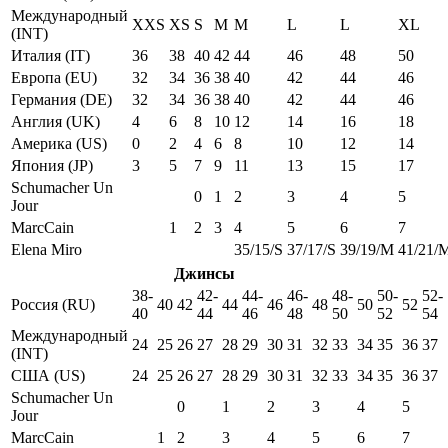
Международный
XXS
XS
S
M
M
L
L
XL
(INT)
Италия (IT)
36
38
40
42
44
46
48
50
Европа (EU)
32
34
36
38
40
42
44
46
Германия (DE)
32
34
36
38
40
42
44
46
Англия (UK)
4
6
8
10
12
14
16
18
Америка (US)
0
2
4
6
8
10
12
14
Япония (JP)
3
5
7
9
11
13
15
17
Schumacher Un
0
1
2
3
4
5
Jour
MarcCain
1
2
3
4
5
6
7
Elena Miro
35/15/S
37/17/S
39/19/M
41/21/
Джинсы
38-
42-
44-
46-
48-
50-
52-
Россия (RU)
40
42
44
46
48
50
52
40
44
46
48
50
52
54
Международный
24
25
26
27
28
29
30
31
32
33
34
35
36
37
(INT)
США (US)
24
25
26
27
28
29
30
31
32
33
34
35
36
37
Schumacher Un
0
1
2
3
4
5
Jour
MarcCain
1
2
3
4
5
6
7