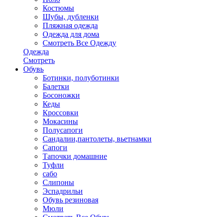
Костюмы
Шубы, дубленки
Пляжная одежда
Одежда для дома
Смотреть Все Одежду
Одежда
Смотреть
Обувь
Ботинки, полуботинки
Балетки
Босоножки
Кеды
Кроссовки
Мокасины
Полусапоги
Сандалии,пантолеты, вьетнамки
Сапоги
Тапочки домашние
Туфли
сабо
Слипоны
Эспадрильи
Обувь резиновая
Мюли