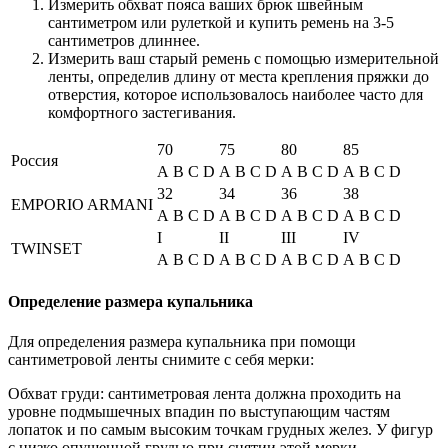
Измерить обхват пояса ваших брюк швейным
сантиметром или рулеткой и купить ремень на 3-5
сантиметров длиннее.
Измерить ваш старый ремень с помощью измерительной
ленты, определив длину от места крепления пряжки до
отверстия, которое использовалось наиболее часто для
комфортного застегивания.
70
75
80
85
Россия
A
B
C
D
A
B
C
D
A
B
C
D
A
B
C
D
32
34
36
38
EMPORIO ARMANI
A
B
C
D
A
B
C
D
A
B
C
D
A
B
C
D
I
II
III
IV
TWINSET
A
B
C
D
A
B
C
D
A
B
C
D
A
B
C
D
Определение размера купальника
Для определения размера купальника при помощи
сантиметровой ленты снимите с себя мерки:
Обхват груди: сантиметровая лента должна проходить на
уровне подмышечных впадин по выступающим частям
лопаток и по самым высоким точкам грудных желез. У фигур
с низко опущенной грудью при снятии этой мерки