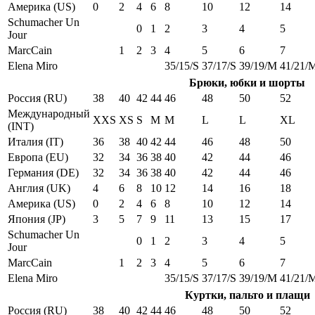
Америка (US)
0
2
4
6
8
10
12
14
Schumacher Un
0
1
2
3
4
5
Jour
MarcCain
1
2
3
4
5
6
7
Elena Miro
35/15/S
37/17/S
39/19/M
41/21/
Брюки, юбки и шорты
Россия (RU)
38
40
42
44
46
48
50
52
Международный
XXS
XS
S
M
M
L
L
XL
(INT)
Италия (IT)
36
38
40
42
44
46
48
50
Европа (EU)
32
34
36
38
40
42
44
46
Германия (DE)
32
34
36
38
40
42
44
46
Англия (UK)
4
6
8
10
12
14
16
18
Америка (US)
0
2
4
6
8
10
12
14
Япония (JP)
3
5
7
9
11
13
15
17
Schumacher Un
0
1
2
3
4
5
Jour
MarcCain
1
2
3
4
5
6
7
Elena Miro
35/15/S
37/17/S
39/19/M
41/21/
Куртки, пальто и плащи
Россия (RU)
38
40
42
44
46
48
50
52