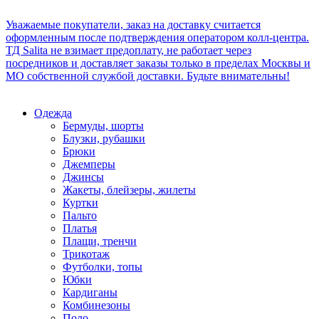
Уважаемые покупатели, заказ на доставку считается
оформленным после подтверждения оператором колл-центра.
ТД Salita не взимает предоплату, не работает через
посредников и доставляет заказы только в пределах Москвы и
МО собственной службой доставки. Будьте внимательны!
Одежда
Бермуды, шорты
Блузки, рубашки
Брюки
Джемперы
Джинсы
Жакеты, блейзеры, жилеты
Куртки
Пальто
Платья
Плащи, тренчи
Трикотаж
Футболки, топы
Юбки
Кардиганы
Комбинезоны
Поло