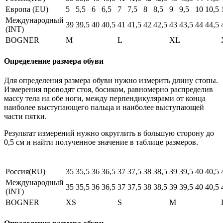
Европа (EU)
5
5,5
6
6,5
7
7,5
8
8,5
9
9,5
10
10,5
Международный
39
39,5
40
40,5
41
41,5
42
42,5
43
43,5
44
44,5
(INT)
BOGNER
M
L
XL
Определение размера обуви
Для определения размера обуви нужно измерить длину стопы.
Измерения проводят стоя, босиком, равномерно распределив
массу тела на обе ноги, между перпендикулярами от конца
наиболее выступающего пальца и наиболее выступающей
части пятки.
Результат измерений нужно округлить в большую сторону до
0,5 см и найти полученное значение в таблице размеров.
Россия(RU)
35
35,5
36
36,5
37
37,5
38
38,5
39
39,5
40
40,5
Международный
35
35,5
36
36,5
37
37,5
38
38,5
39
39,5
40
40,5
(INT)
BOGNER
XS
S
M