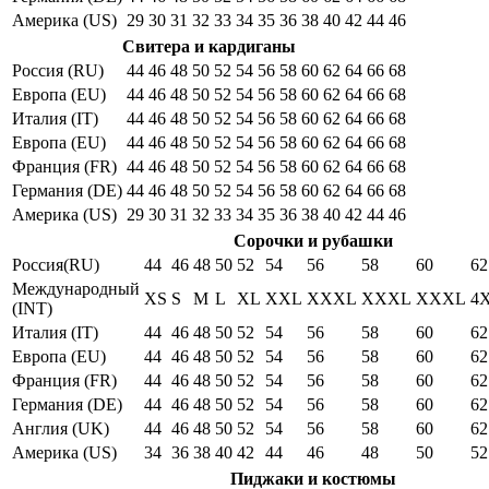
Америка (US)
29
30
31
32
33
34
35
36
38
40
42
44
46
Свитера и кардиганы
Россия (RU)
44
46
48
50
52
54
56
58
60
62
64
66
68
Европа (EU)
44
46
48
50
52
54
56
58
60
62
64
66
68
Италия (IT)
44
46
48
50
52
54
56
58
60
62
64
66
68
Европа (EU)
44
46
48
50
52
54
56
58
60
62
64
66
68
Франция (FR)
44
46
48
50
52
54
56
58
60
62
64
66
68
Германия (DE)
44
46
48
50
52
54
56
58
60
62
64
66
68
Америка (US)
29
30
31
32
33
34
35
36
38
40
42
44
46
Сорочки и рубашки
Россия(RU)
44
46
48
50
52
54
56
58
60
62
Международный
XS
S
M
L
XL
XXL
XXXL
XXXL
XXXL
4
(INT)
Италия (IT)
44
46
48
50
52
54
56
58
60
62
Европа (EU)
44
46
48
50
52
54
56
58
60
62
Франция (FR)
44
46
48
50
52
54
56
58
60
62
Германия (DE)
44
46
48
50
52
54
56
58
60
62
Англия (UK)
44
46
48
50
52
54
56
58
60
62
Америка (US)
34
36
38
40
42
44
46
48
50
52
Пиджаки и костюмы