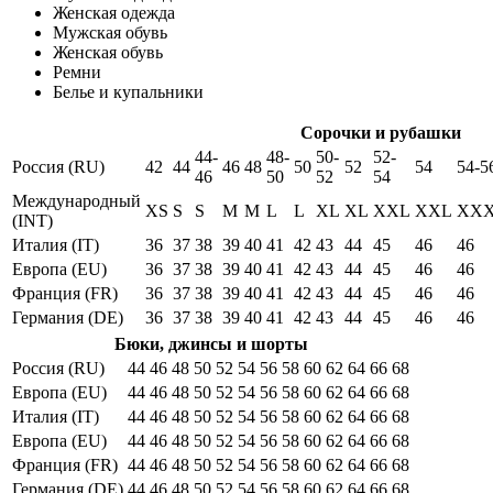
Женская одежда
Мужская обувь
Женская обувь
Ремни
Белье и купальники
Сорочки и рубашки
44-
48-
50-
52-
Россия (RU)
42
44
46
48
50
52
54
54-5
46
50
52
54
Международный
XS
S
S
M
M
L
L
XL
XL
XXL
XXL
XX
(INT)
Италия (IT)
36
37
38
39
40
41
42
43
44
45
46
46
Европа (EU)
36
37
38
39
40
41
42
43
44
45
46
46
Франция (FR)
36
37
38
39
40
41
42
43
44
45
46
46
Германия (DE)
36
37
38
39
40
41
42
43
44
45
46
46
Бюки, джинсы и шорты
Россия (RU)
44
46
48
50
52
54
56
58
60
62
64
66
68
Европа (EU)
44
46
48
50
52
54
56
58
60
62
64
66
68
Италия (IT)
44
46
48
50
52
54
56
58
60
62
64
66
68
Европа (EU)
44
46
48
50
52
54
56
58
60
62
64
66
68
Франция (FR)
44
46
48
50
52
54
56
58
60
62
64
66
68
Германия (DE)
44
46
48
50
52
54
56
58
60
62
64
66
68