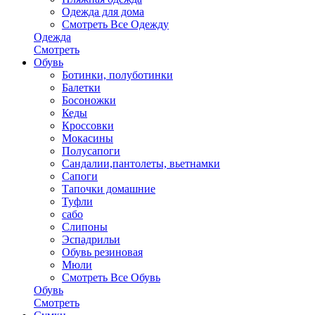
Одежда для дома
Смотреть Все Одежду
Одежда
Смотреть
Обувь
Ботинки, полуботинки
Балетки
Босоножки
Кеды
Кроссовки
Мокасины
Полусапоги
Сандалии,пантолеты, вьетнамки
Сапоги
Тапочки домашние
Туфли
сабо
Слипоны
Эспадрильи
Обувь резиновая
Мюли
Смотреть Все Обувь
Обувь
Смотреть