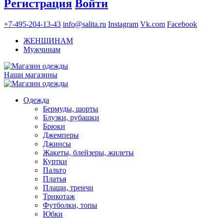
Регистрация
Войти
+7-495-204-13-43
info@salita.ru
Instagram
Vk.com
Facebook
ЖЕНЩИНАМ
Мужчинам
Наши магазины
Одежда
Бермуды, шорты
Блузки, рубашки
Брюки
Джемперы
Джинсы
Жакеты, блейзеры, жилеты
Куртки
Пальто
Платья
Плащи, тренчи
Трикотаж
Футболки, топы
Юбки