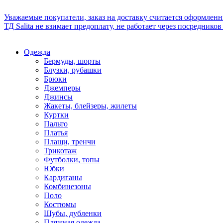
Уважаемые покупатели, заказ на доставку считается оформлен
ТД Salita не взимает предоплату, не работает через посредник
Одежда
Бермуды, шорты
Блузки, рубашки
Брюки
Джемперы
Джинсы
Жакеты, блейзеры, жилеты
Куртки
Пальто
Платья
Плащи, тренчи
Трикотаж
Футболки, топы
Юбки
Кардиганы
Комбинезоны
Поло
Костюмы
Шубы, дубленки
Пляжная одежда