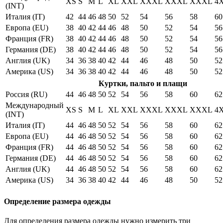
XS
S
M
L
XL
XXL
XXXL
XXXL
XXXL
4
(INT)
Италия (IT)
42
44
46
48
50
52
54
56
58
60
Европа (EU)
38
40
42
44
46
48
50
52
54
56
Франция (FR)
38
40
42
44
46
48
50
52
54
56
Германия (DE)
38
40
42
44
46
48
50
52
54
56
Англия (UK)
34
36
38
40
42
44
46
48
50
52
Америка (US)
34
36
38
40
42
44
46
48
50
52
Куртки, пальто и плащи
Россия (RU)
44
46
48
50
52
54
56
58
60
62
Международный
XS
S
M
L
XL
XXL
XXXL
XXXL
XXXL
4
(INT)
Италия (IT)
44
46
48
50
52
54
56
58
60
62
Европа (EU)
44
46
48
50
52
54
56
58
60
62
Франция (FR)
44
46
48
50
52
54
56
58
60
62
Германия (DE)
44
46
48
50
52
54
56
58
60
62
Англия (UK)
44
46
48
50
52
54
56
58
60
62
Америка (US)
34
36
38
40
42
44
46
48
50
52
Определение размера одежды
Для определения размера одежды нужно измерить три