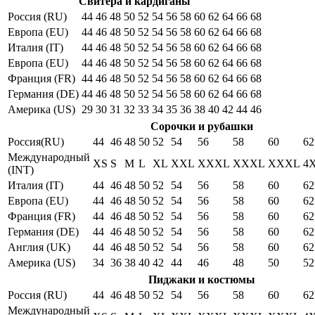
Свитера и кардиганы
Россия (RU)
44
46
48
50
52
54
56
58
60
62
64
66
68
Европа (EU)
44
46
48
50
52
54
56
58
60
62
64
66
68
Италия (IT)
44
46
48
50
52
54
56
58
60
62
64
66
68
Европа (EU)
44
46
48
50
52
54
56
58
60
62
64
66
68
Франция (FR)
44
46
48
50
52
54
56
58
60
62
64
66
68
Германия (DE)
44
46
48
50
52
54
56
58
60
62
64
66
68
Америка (US)
29
30
31
32
33
34
35
36
38
40
42
44
46
Сорочки и рубашки
Россия(RU)
44
46
48
50
52
54
56
58
60
62
Международный
XS
S
M
L
XL
XXL
XXXL
XXXL
XXXL
4
(INT)
Италия (IT)
44
46
48
50
52
54
56
58
60
62
Европа (EU)
44
46
48
50
52
54
56
58
60
62
Франция (FR)
44
46
48
50
52
54
56
58
60
62
Германия (DE)
44
46
48
50
52
54
56
58
60
62
Англия (UK)
44
46
48
50
52
54
56
58
60
62
Америка (US)
34
36
38
40
42
44
46
48
50
52
Пиджаки и костюмы
Россия (RU)
44
46
48
50
52
54
56
58
60
62
Международный