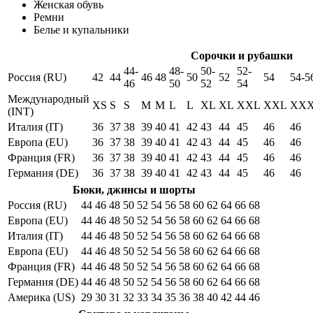
Женская обувь
Ремни
Белье и купальники
Сорочки и рубашки
44-
48-
50-
52-
Россия (RU)
42
44
46
48
50
52
54
54-5
46
50
52
54
Международный
XS
S
S
M
M
L
L
XL
XL
XXL
XXL
XX
(INT)
Италия (IT)
36
37
38
39
40
41
42
43
44
45
46
46
Европа (EU)
36
37
38
39
40
41
42
43
44
45
46
46
Франция (FR)
36
37
38
39
40
41
42
43
44
45
46
46
Германия (DE)
36
37
38
39
40
41
42
43
44
45
46
46
Бюки, джинсы и шорты
Россия (RU)
44
46
48
50
52
54
56
58
60
62
64
66
68
Европа (EU)
44
46
48
50
52
54
56
58
60
62
64
66
68
Италия (IT)
44
46
48
50
52
54
56
58
60
62
64
66
68
Европа (EU)
44
46
48
50
52
54
56
58
60
62
64
66
68
Франция (FR)
44
46
48
50
52
54
56
58
60
62
64
66
68
Германия (DE)
44
46
48
50
52
54
56
58
60
62
64
66
68
Америка (US)
29
30
31
32
33
34
35
36
38
40
42
44
46