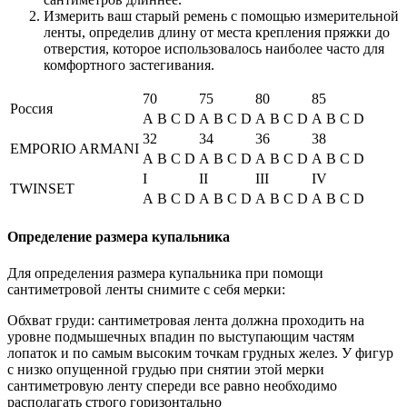
Измерить ваш старый ремень с помощью измерительной
ленты, определив длину от места крепления пряжки до
отверстия, которое использовалось наиболее часто для
комфортного застегивания.
70
75
80
85
Россия
A
B
C
D
A
B
C
D
A
B
C
D
A
B
C
D
32
34
36
38
EMPORIO ARMANI
A
B
C
D
A
B
C
D
A
B
C
D
A
B
C
D
I
II
III
IV
TWINSET
A
B
C
D
A
B
C
D
A
B
C
D
A
B
C
D
Определение размера купальника
Для определения размера купальника при помощи
сантиметровой ленты снимите с себя мерки:
Обхват груди: сантиметровая лента должна проходить на
уровне подмышечных впадин по выступающим частям
лопаток и по самым высоким точкам грудных желез. У фигур
с низко опущенной грудью при снятии этой мерки
сантиметровую ленту спереди все равно необходимо
располагать строго горизонтально