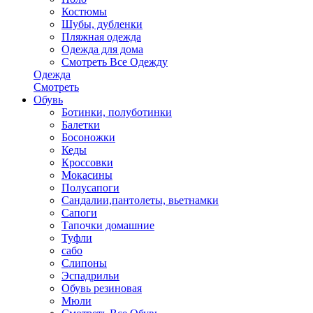
Костюмы
Шубы, дубленки
Пляжная одежда
Одежда для дома
Смотреть Все Одежду
Одежда
Смотреть
Обувь
Ботинки, полуботинки
Балетки
Босоножки
Кеды
Кроссовки
Мокасины
Полусапоги
Сандалии,пантолеты, вьетнамки
Сапоги
Тапочки домашние
Туфли
сабо
Слипоны
Эспадрильи
Обувь резиновая
Мюли