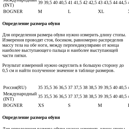
39
39,5
40
40,5
41
41,5
42
42,5
43
43,5
44
44,5
(INT)
BOGNER
M
L
XL
Определение размера обуви
Для определения размера обуви нужно измерить длину стопы.
Измерения проводят стоя, босиком, равномерно распределив
массу тела на обе ноги, между перпендикулярами от конца
наиболее выступающего пальца и наиболее выступающей
части пятки.
Результат измерений нужно округлить в большую сторону до
0,5 см и найти полученное значение в таблице размеров.
Россия(RU)
35
35,5
36
36,5
37
37,5
38
38,5
39
39,5
40
40,5
Международный
35
35,5
36
36,5
37
37,5
38
38,5
39
39,5
40
40,5
(INT)
BOGNER
XS
S
M
Определение размера обуви
Для определения размера обуви нужно измерить длину стопы.