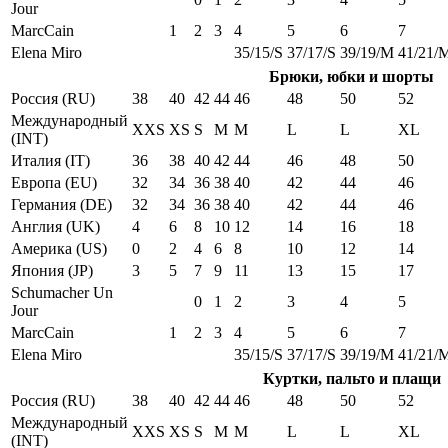
Jour
MarcCain
1
2
3
4
5
6
7
Elena Miro
35/15/S
37/17/S
39/19/M
41/21/
Брюки, юбки и шорты
Россия (RU)
38
40
42
44
46
48
50
52
Международный
XXS
XS
S
M
M
L
L
XL
(INT)
Италия (IT)
36
38
40
42
44
46
48
50
Европа (EU)
32
34
36
38
40
42
44
46
Германия (DE)
32
34
36
38
40
42
44
46
Англия (UK)
4
6
8
10
12
14
16
18
Америка (US)
0
2
4
6
8
10
12
14
Япония (JP)
3
5
7
9
11
13
15
17
Schumacher Un
0
1
2
3
4
5
Jour
MarcCain
1
2
3
4
5
6
7
Elena Miro
35/15/S
37/17/S
39/19/M
41/21/
Куртки, пальто и плащи
Россия (RU)
38
40
42
44
46
48
50
52
Международный
XXS
XS
S
M
M
L
L
XL
(INT)