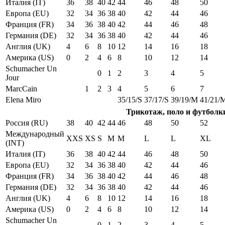
Италия (IT)
36
38
40
42
44
46
48
50
Европа (EU)
32
34
36
38
40
42
44
46
Франция (FR)
34
36
38
40
42
44
46
48
Германия (DE)
32
34
36
38
40
42
44
46
Англия (UK)
4
6
8
10
12
14
16
18
Америка (US)
0
2
4
6
8
10
12
14
Schumacher Un
0
1
2
3
4
5
Jour
MarcCain
1
2
3
4
5
6
7
Elena Miro
35/15/S
37/17/S
39/19/M
41/21/
Трикотаж, поло и футболк
Россия (RU)
38
40
42
44
46
48
50
52
Международный
XXS
XS
S
M
M
L
L
XL
(INT)
Италия (IT)
36
38
40
42
44
46
48
50
Европа (EU)
32
34
36
38
40
42
44
46
Франция (FR)
34
36
38
40
42
44
46
48
Германия (DE)
32
34
36
38
40
42
44
46
Англия (UK)
4
6
8
10
12
14
16
18
Америка (US)
0
2
4
6
8
10
12
14
Schumacher Un
0
1
2
3
4
5