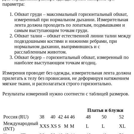
параметра:
Обхват груди – максимальный горизонтальный обхват,
измеренный при нормальном дыхании. Измерительная
лента должна проходить по лопаткам, подмышками и
самым выступающим точкам груди.
Обхват талии – обхват естественной линии талии между
подвздошными костями и нижними ребрами, при
нормальном дыхании, выпрямившись и с
расслабленным животом.
Обхват бедер – горизонтальный обхват, измеренный по
наиболее выступающим точкам ягодиц.
Измерения проводят без одежды, измерительная лента должна
прилегать к телу без провисания, не деформируя натяжением
мягкие ткани, и располагаться строго горизонтально.
Результаты измерений нужно соотнести с таблицей размеров.
Платья и блузки
Россия (RU)
38
40
42
44
46
48
50
52
Международный
XXS
XS
S
M
M
L
L
XL
(INT)