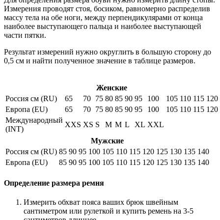
Измерения проводят стоя, босиком, равномерно распределив
массу тела на обе ноги, между перпендикулярами от конца
наиболее выступающего пальца и наиболее выступающей
части пятки.
Результат измерений нужно округлить в большую сторону до
0,5 см и найти полученное значение в таблице размеров.
Женские
Россия см (RU)
65
70
75
80
85
90
95
100
105
110
115
120
Европа (EU)
65
70
75
80
85
90
95
100
105
110
115
120
Международный
XXS
XS
S
M
M
L
XL
XXL
(INT)
Мужские
Россия см (RU)
85
90
95
100
105
110
115
120
125
130
135
140
Европа (EU)
85
90
95
100
105
110
115
120
125
130
135
140
Определение размера ремня
Измерить обхват пояса ваших брюк швейным
сантиметром или рулеткой и купить ремень на 3-5
сантиметров длиннее.