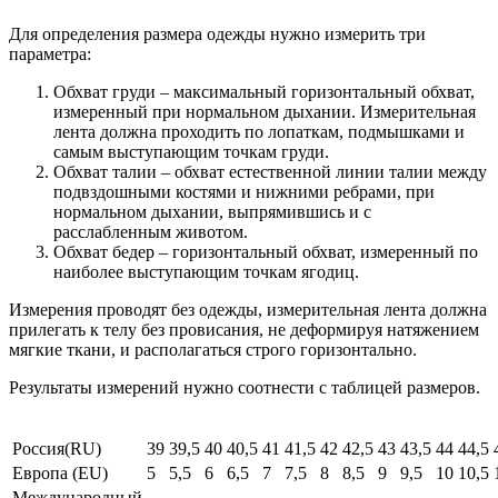
Для определения размера одежды нужно измерить три
параметра:
Обхват груди – максимальный горизонтальный обхват,
измеренный при нормальном дыхании. Измерительная
лента должна проходить по лопаткам, подмышками и
самым выступающим точкам груди.
Обхват талии – обхват естественной линии талии между
подвздошными костями и нижними ребрами, при
нормальном дыхании, выпрямившись и с
расслабленным животом.
Обхват бедер – горизонтальный обхват, измеренный по
наиболее выступающим точкам ягодиц.
Измерения проводят без одежды, измерительная лента должна
прилегать к телу без провисания, не деформируя натяжением
мягкие ткани, и располагаться строго горизонтально.
Результаты измерений нужно соотнести с таблицей размеров.
Россия(RU)
39
39,5
40
40,5
41
41,5
42
42,5
43
43,5
44
44,5
Европа (EU)
5
5,5
6
6,5
7
7,5
8
8,5
9
9,5
10
10,5
Международный