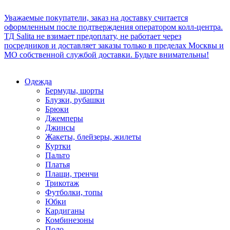
Уважаемые покупатели, заказ на доставку считается
оформленным после подтверждения оператором колл-центра.
ТД Salita не взимает предоплату, не работает через
посредников и доставляет заказы только в пределах Москвы и
МО собственной службой доставки. Будьте внимательны!
Одежда
Бермуды, шорты
Блузки, рубашки
Брюки
Джемперы
Джинсы
Жакеты, блейзеры, жилеты
Куртки
Пальто
Платья
Плащи, тренчи
Трикотаж
Футболки, топы
Юбки
Кардиганы
Комбинезоны
Поло