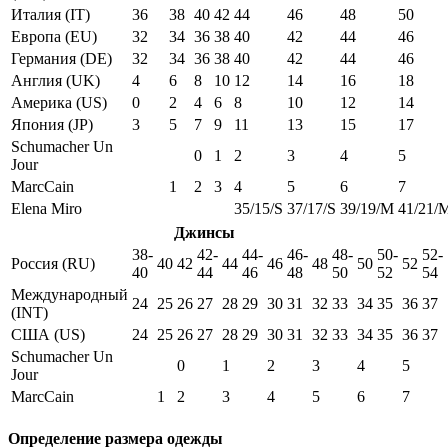
Италия (IT)
36
38
40
42
44
46
48
50
Европа (EU)
32
34
36
38
40
42
44
46
Германия (DE)
32
34
36
38
40
42
44
46
Англия (UK)
4
6
8
10
12
14
16
18
Америка (US)
0
2
4
6
8
10
12
14
Япония (JP)
3
5
7
9
11
13
15
17
Schumacher Un
0
1
2
3
4
5
Jour
MarcCain
1
2
3
4
5
6
7
Elena Miro
35/15/S
37/17/S
39/19/M
41/21/
Джинсы
38-
42-
44-
46-
48-
50-
52-
Россия (RU)
40
42
44
46
48
50
52
40
44
46
48
50
52
54
Международный
24
25
26
27
28
29
30
31
32
33
34
35
36
37
(INT)
США (US)
24
25
26
27
28
29
30
31
32
33
34
35
36
37
Schumacher Un
0
1
2
3
4
5
Jour
MarcCain
1
2
3
4
5
6
7
Определение размера одежды