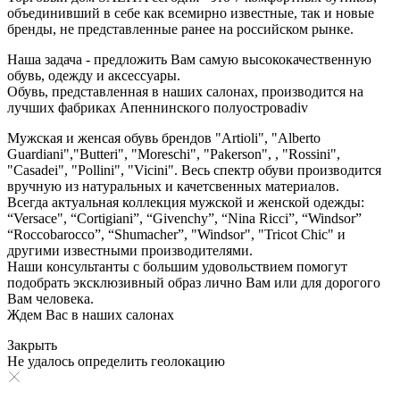
объединивший в себе как всемирно известные, так и новые
бренды, не представленные ранее на российском рынке.
Наша задача - предложить Вам самую высококачественную
обувь, одежду и аксессуары.
Обувь, представленная в наших салонах, производится на
лучших фабриках Апеннинского полуостроваdiv
Мужская и женсая обувь брендов "Artioli", "Alberto
Guardiani","Butteri", "Moreschi", "Pakerson", , "Rossini",
"Casadei", "Pollini", "Vicini". Весь спектр обуви производится
вручную из натуральных и качетсвенных материалов.
Всегда актуальная коллекция мужской и женской одежды:
“Versace", “Cortigiani”, “Givenchy”, “Nina Ricci”, “Windsor”
“Roccobarocco”, “Shumacher”, "Windsor", "Tricot Chic" и
другими известными производителями.
Наши консультанты с большим удовольствием помогут
подобрать эксклюзивный образ лично Вам или для дорогого
Вам человека.
Ждем Вас в наших салонах
Закрыть
Не удалось определить геолокацию