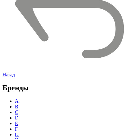
Назад
Бренды
A
B
C
D
E
F
G