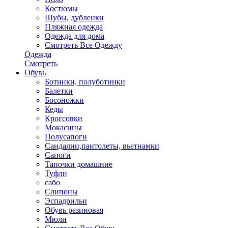
Костюмы
Шубы, дубленки
Пляжная одежда
Одежда для дома
Смотреть Все Одежду
Одежда
Смотреть
Обувь
Ботинки, полуботинки
Балетки
Босоножки
Кеды
Кроссовки
Мокасины
Полусапоги
Сандалии,пантолеты, вьетнамки
Сапоги
Тапочки домашние
Туфли
сабо
Слипоны
Эспадрильи
Обувь резиновая
Мюли