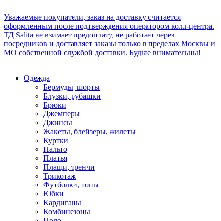
Уважаемые покупатели, заказ на доставку считается
оформленным после подтверждения оператором колл-центра.
ТД Salita не взимает предоплату, не работает через
посредников и доставляет заказы только в пределах Москвы и
МО собственной службой доставки. Будьте внимательны!
Одежда
Бермуды, шорты
Блузки, рубашки
Брюки
Джемперы
Джинсы
Жакеты, блейзеры, жилеты
Куртки
Пальто
Платья
Плащи, тренчи
Трикотаж
Футболки, топы
Юбки
Кардиганы
Комбинезоны
Поло