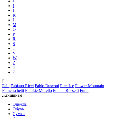
H
I
J
K
L
M
O
P
R
S
T
V
W
Z
4
7
F
Fabi
Fabiano Ricci
Fabio Rusconi
Fire+Ice
Flower Mountain
Franceschetti
Frankie Morello
Fratelli Rossetti
Furla
Женщинам
Одежда
Обувь
Сумки