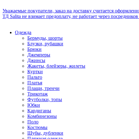
Уважаемые покупатели, заказ на доставку считается оформлен
ТД Salita не взимает предоплату, не работает через посредник
Одежда
Бермуды, шорты
Блузки, рубашки
Брюки
Джемперы
Джинсы
Жакеты, блейзеры, жилеты
Куртки
Пальто
Платья
Плащи, тренчи
Трикотаж
Футболки, топы
Юбки
Кардиганы
Комбинезоны
Поло
Костюмы
Шубы, дубленки
Пляжная одежда