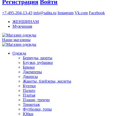
Регистрация
Войти
+7-495-204-13-43
info@salita.ru
Instagram
Vk.com
Facebook
ЖЕНЩИНАМ
Мужчинам
Наши магазины
Одежда
Бермуды, шорты
Блузки, рубашки
Брюки
Джемперы
Джинсы
Жакеты, блейзеры, жилеты
Куртки
Пальто
Платья
Плащи, тренчи
Трикотаж
Футболки, топы
Юбки