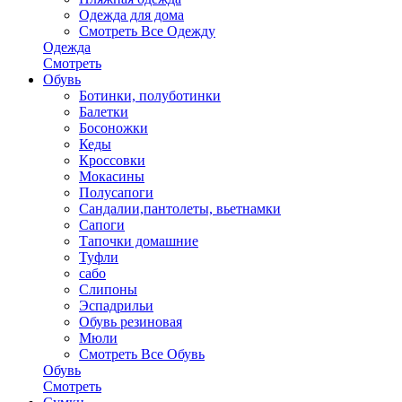
Одежда для дома
Смотреть Все Одежду
Одежда
Смотреть
Обувь
Ботинки, полуботинки
Балетки
Босоножки
Кеды
Кроссовки
Мокасины
Полусапоги
Сандалии,пантолеты, вьетнамки
Сапоги
Тапочки домашние
Туфли
сабо
Слипоны
Эспадрильи
Обувь резиновая
Мюли
Смотреть Все Обувь
Обувь
Смотреть