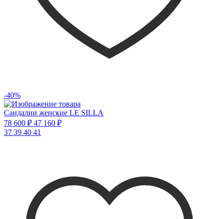
-40%
Сандалии женские LE SILLA
78 600 ₽
47 160 ₽
37
39
40
41