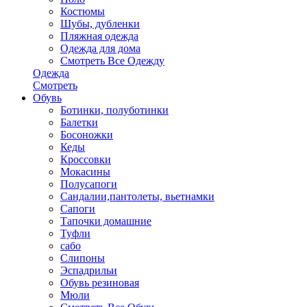
Костюмы
Шубы, дубленки
Пляжная одежда
Одежда для дома
Смотреть Все Одежду
Одежда
Смотреть
Обувь
Ботинки, полуботинки
Балетки
Босоножки
Кеды
Кроссовки
Мокасины
Полусапоги
Сандалии,пантолеты, вьетнамки
Сапоги
Тапочки домашние
Туфли
сабо
Слипоны
Эспадрильи
Обувь резиновая
Мюли