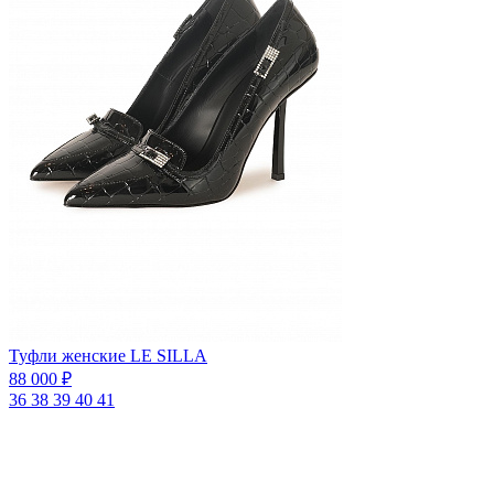
Туфли женские LE SILLA
88 000 ₽
36
38
39
40
41