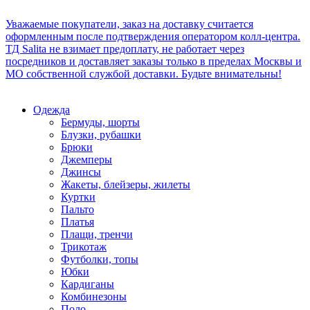
Уважаемые покупатели, заказ на доставку считается
оформленным после подтверждения оператором колл-центра.
ТД Salita не взимает предоплату, не работает через
посредников и доставляет заказы только в пределах Москвы и
МО собственной службой доставки. Будьте внимательны!
Одежда
Бермуды, шорты
Блузки, рубашки
Брюки
Джемперы
Джинсы
Жакеты, блейзеры, жилеты
Куртки
Пальто
Платья
Плащи, тренчи
Трикотаж
Футболки, топы
Юбки
Кардиганы
Комбинезоны
Поло