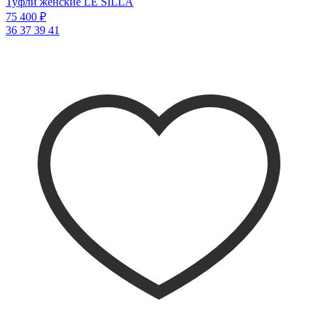
Туфли женские LE SILLA
75 400 ₽
36
37
39
41