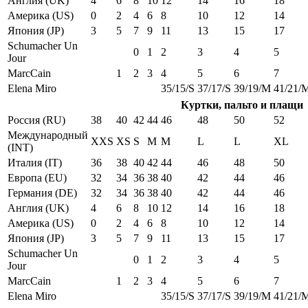
Англия (UK)
4
6
8
10
12
14
16
18
Америка (US)
0
2
4
6
8
10
12
14
Япония (JP)
3
5
7
9
11
13
15
17
Schumacher Un
0
1
2
3
4
5
Jour
MarcCain
1
2
3
4
5
6
7
Elena Miro
35/15/S
37/17/S
39/19/M
41/21/
Куртки, пальто и плащи
Россия (RU)
38
40
42
44
46
48
50
52
Международный
XXS
XS
S
M
M
L
L
XL
(INT)
Италия (IT)
36
38
40
42
44
46
48
50
Европа (EU)
32
34
36
38
40
42
44
46
Германия (DE)
32
34
36
38
40
42
44
46
Англия (UK)
4
6
8
10
12
14
16
18
Америка (US)
0
2
4
6
8
10
12
14
Япония (JP)
3
5
7
9
11
13
15
17
Schumacher Un
0
1
2
3
4
5
Jour
MarcCain
1
2
3
4
5
6
7
Elena Miro
35/15/S
37/17/S
39/19/M
41/21/