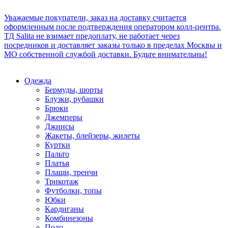
Уважаемые покупатели, заказ на доставку считается
оформленным после подтверждения оператором колл-центра.
ТД Salita не взимает предоплату, не работает через
посредников и доставляет заказы только в пределах Москвы и
МО собственной службой доставки. Будьте внимательны!
Одежда
Бермуды, шорты
Блузки, рубашки
Брюки
Джемперы
Джинсы
Жакеты, блейзеры, жилеты
Куртки
Пальто
Платья
Плащи, тренчи
Трикотаж
Футболки, топы
Юбки
Кардиганы
Комбинезоны
Поло