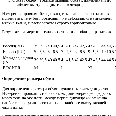
Обхват бедер – горизонтальный обхват, измеренный по
наиболее выступающим точкам ягодиц.
Измерения проводят без одежды, измерительная лента должна
прилегать к телу без провисания, не деформируя натяжением
мягкие ткани, и располагаться строго горизонтально.
Результаты измерений нужно соотнести с таблицей размеров.
Россия(RU)
39
39,5
40
40,5
41
41,5
42
42,5
43
43,5
44
44,5
Европа (EU)
5
5,5
6
6,5
7
7,5
8
8,5
9
9,5
10
10,5
Международный
39
39,5
40
40,5
41
41,5
42
42,5
43
43,5
44
44,5
(INT)
BOGNER
M
L
XL
Определение размера обуви
Для определения размера обуви нужно измерить длину стопы.
Измерения проводят стоя, босиком, равномерно распределив
массу тела на обе ноги, между перпендикулярами от конца
наиболее выступающего пальца и наиболее выступающей
части пятки.