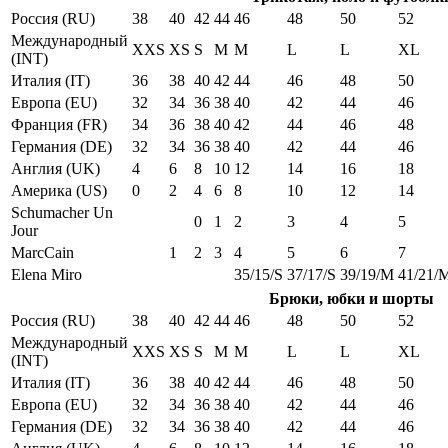
Россия (RU)
38
40
42
44
46
48
50
52
Международный
XXS
XS
S
M
M
L
L
XL
(INT)
Италия (IT)
36
38
40
42
44
46
48
50
Европа (EU)
32
34
36
38
40
42
44
46
Франция (FR)
34
36
38
40
42
44
46
48
Германия (DE)
32
34
36
38
40
42
44
46
Англия (UK)
4
6
8
10
12
14
16
18
Америка (US)
0
2
4
6
8
10
12
14
Schumacher Un
0
1
2
3
4
5
Jour
MarcCain
1
2
3
4
5
6
7
Elena Miro
35/15/S
37/17/S
39/19/M
41/21/
Брюки, юбки и шорты
Россия (RU)
38
40
42
44
46
48
50
52
Международный
XXS
XS
S
M
M
L
L
XL
(INT)
Италия (IT)
36
38
40
42
44
46
48
50
Европа (EU)
32
34
36
38
40
42
44
46
Германия (DE)
32
34
36
38
40
42
44
46