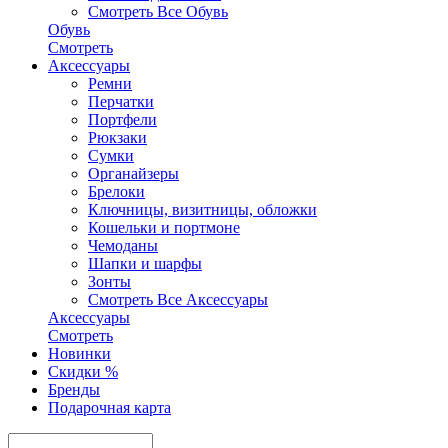
Смотреть Все Обувь
Обувь
Смотреть
Аксесcуары
Ремни
Перчатки
Портфели
Рюкзаки
Сумки
Органайзеры
Брелоки
Ключницы, визитницы, обложки
Кошельки и портмоне
Чемоданы
Шапки и шарфы
Зонты
Смотреть Все Аксесcуары
Аксесcуары
Смотреть
Новинки
Скидки %
Бренды
Подарочная карта