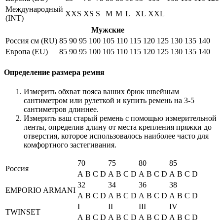
Международный
XXS
XS
S
M
M
L
XL
XXL
(INT)
Мужские
Россия см (RU)
85
90
95
100
105
110
115
120
125
130
135
140
Европа (EU)
85
90
95
100
105
110
115
120
125
130
135
140
Определение размера ремня
Измерить обхват пояса ваших брюк швейным
сантиметром или рулеткой и купить ремень на 3-5
сантиметров длиннее.
Измерить ваш старый ремень с помощью измерительной
ленты, определив длину от места крепления пряжки до
отверстия, которое использовалось наиболее часто для
комфортного застегивания.
70
75
80
85
Россия
A
B
C
D
A
B
C
D
A
B
C
D
A
B
C
D
32
34
36
38
EMPORIO ARMANI
A
B
C
D
A
B
C
D
A
B
C
D
A
B
C
D
I
II
III
IV
TWINSET
A
B
C
D
A
B
C
D
A
B
C
D
A
B
C
D