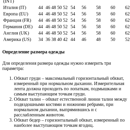
(INT)
Италия (IT)
44
46
48
50
52
54
56
58
60
62
Европа (EU)
44
46
48
50
52
54
56
58
60
62
Франция (FR)
44
46
48
50
52
54
56
58
60
62
Германия (DE)
44
46
48
50
52
54
56
58
60
62
Англия (UK)
44
46
48
50
52
54
56
58
60
62
Америка (US)
34
36
38
40
42
44
46
48
50
52
Определение размера одежды
Для определения размера одежды нужно измерить три
параметра:
Обхват груди – максимальный горизонтальный обхват,
измеренный при нормальном дыхании. Измерительная
лента должна проходить по лопаткам, подмышками и
самым выступающим точкам груди.
Обхват талии – обхват естественной линии талии между
подвздошными костями и нижними ребрами, при
нормальном дыхании, выпрямившись и с
расслабленным животом.
Обхват бедер – горизонтальный обхват, измеренный по
наиболее выступающим точкам ягодиц.