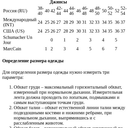
Джинсы
38-
42-
44-
46-
48-
50-
52-
Россия (RU)
40
42
44
46
48
50
52
40
44
46
48
50
52
54
Международный
24
25
26
27
28
29
30
31
32
33
34
35
36
37
(INT)
США (US)
24
25
26
27
28
29
30
31
32
33
34
35
36
37
Schumacher Un
0
1
2
3
4
5
Jour
MarcCain
1
2
3
4
5
6
7
Определение размера одежды
Для определения размера одежды нужно измерить три
параметра:
Обхват груди – максимальный горизонтальный обхват,
измеренный при нормальном дыхании. Измерительная
лента должна проходить по лопаткам, подмышками и
самым выступающим точкам груди.
Обхват талии – обхват естественной линии талии между
подвздошными костями и нижними ребрами, при
нормальном дыхании, выпрямившись и с
расслабленным животом.