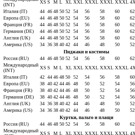
XS
S
M
L
XL
XXL
XXXL
XXXL
XXXL
4
(INT)
Италия (IT)
44
46
48
50
52
54
56
58
60
62
Европа (EU)
44
46
48
50
52
54
56
58
60
62
Франция (FR)
44
46
48
50
52
54
56
58
60
62
Германия (DE)
44
46
48
50
52
54
56
58
60
62
Англия (UK)
44
46
48
50
52
54
56
58
60
62
Америка (US)
34
36
38
40
42
44
46
48
50
52
Пиджаки и костюмы
Россия (RU)
44
46
48
50
52
54
56
58
60
62
Международный
XS
S
M
L
XL
XXL
XXXL
XXXL
XXXL
4
(INT)
Италия (IT)
42
44
46
48
50
52
54
56
58
60
Европа (EU)
38
40
42
44
46
48
50
52
54
56
Франция (FR)
38
40
42
44
46
48
50
52
54
56
Германия (DE)
38
40
42
44
46
48
50
52
54
56
Англия (UK)
34
36
38
40
42
44
46
48
50
52
Америка (US)
34
36
38
40
42
44
46
48
50
52
Куртки, пальто и плащи
Россия (RU)
44
46
48
50
52
54
56
58
60
62
Международный
XS
S
M
L
XL
XXL
XXXL
XXXL
XXXL
4