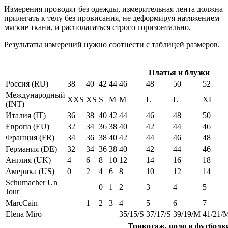
Измерения проводят без одежды, измерительная лента должна
прилегать к телу без провисания, не деформируя натяжением
мягкие ткани, и располагаться строго горизонтально.
Результаты измерений нужно соотнести с таблицей размеров.
Платья и блузки
Россия (RU)
38
40
42
44
46
48
50
52
Международный
XXS
XS
S
M
M
L
L
XL
(INT)
Италия (IT)
36
38
40
42
44
46
48
50
Европа (EU)
32
34
36
38
40
42
44
46
Франция (FR)
34
36
38
40
42
44
46
48
Германия (DE)
32
34
36
38
40
42
44
46
Англия (UK)
4
6
8
10
12
14
16
18
Америка (US)
0
2
4
6
8
10
12
14
Schumacher Un
0
1
2
3
4
5
Jour
MarcCain
1
2
3
4
5
6
7
Elena Miro
35/15/S
37/17/S
39/19/M
41/21/
Трикотаж, поло и футболк