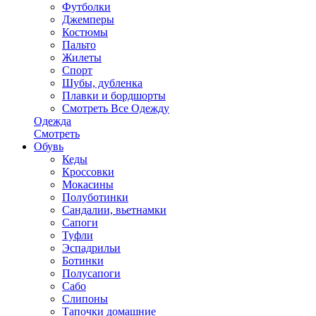
Футболки
Джемперы
Костюмы
Пальто
Жилеты
Спорт
Шубы, дубленка
Плавки и бордшорты
Смотреть Все Одежду
Одежда
Смотреть
Обувь
Кеды
Кроссовки
Мокасины
Полуботинки
Сандалии, вьетнамки
Сапоги
Туфли
Эспадрильи
Ботинки
Полусапоги
Сабо
Слипоны
Тапочки домашние