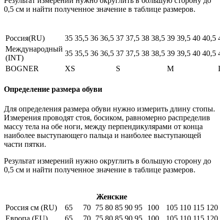
Результат измерений нужно округлить в большую сторону до
0,5 см и найти полученное значение в таблице размеров.
Россия(RU)
35
35,5
36
36,5
37
37,5
38
38,5
39
39,5
40
40,5
Международный
35
35,5
36
36,5
37
37,5
38
38,5
39
39,5
40
40,5
(INT)
BOGNER
XS
S
M
Определение размера обуви
Для определения размера обуви нужно измерить длину стопы.
Измерения проводят стоя, босиком, равномерно распределив
массу тела на обе ноги, между перпендикулярами от конца
наиболее выступающего пальца и наиболее выступающей
части пятки.
Результат измерений нужно округлить в большую сторону до
0,5 см и найти полученное значение в таблице размеров.
Женские
Россия см (RU)
65
70
75
80
85
90
95
100
105
110
115
120
Европа (EU)
65
70
75
80
85
90
95
100
105
110
115
120