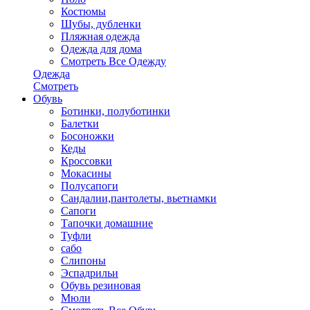
Костюмы
Шубы, дубленки
Пляжная одежда
Одежда для дома
Смотреть Все Одежду
Одежда
Смотреть
Обувь
Ботинки, полуботинки
Балетки
Босоножки
Кеды
Кроссовки
Мокасины
Полусапоги
Сандалии,пантолеты, вьетнамки
Сапоги
Тапочки домашние
Туфли
сабо
Слипоны
Эспадрильи
Обувь резиновая
Мюли