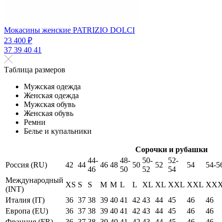
Мокасины женские PATRIZIO DOLCI
23 400 ₽
37
39
40
41
Таблица размеров
Мужская одежда
Женская одежда
Мужская обувь
Женская обувь
Ремни
Белье и купальники
Сорочки и рубашки
44-
48-
50-
52-
Россия (RU)
42
44
46
48
50
52
54
54-5
46
50
52
54
Международный
XS
S
S
M
M
L
L
XL
XL
XXL
XXL
XX
(INT)
Италия (IT)
36
37
38
39
40
41
42
43
44
45
46
46
Европа (EU)
36
37
38
39
40
41
42
43
44
45
46
46
Франция (FR)
36
37
38
39
40
41
42
43
44
45
46
46