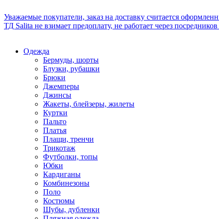
Уважаемые покупатели, заказ на доставку считается оформлен
ТД Salita не взимает предоплату, не работает через посредник
Одежда
Бермуды, шорты
Блузки, рубашки
Брюки
Джемперы
Джинсы
Жакеты, блейзеры, жилеты
Куртки
Пальто
Платья
Плащи, тренчи
Трикотаж
Футболки, топы
Юбки
Кардиганы
Комбинезоны
Поло
Костюмы
Шубы, дубленки
Пляжная одежда