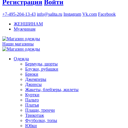
Регистрация
Войти
+7-495-204-13-43
info@salita.ru
Instagram
Vk.com
Facebook
ЖЕНЩИНАМ
Мужчинам
Наши магазины
Одежда
Бермуды, шорты
Блузки, рубашки
Брюки
Джемперы
Джинсы
Жакеты, блейзеры, жилеты
Куртки
Пальто
Платья
Плащи, тренчи
Трикотаж
Футболки, топы
Юбки