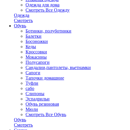
Одежда для дома
Смотреть Все Одежду
Одежда
Смотреть
Обувь
Ботинки, полуботинки
Балетки
Босоножки
Кеды
Кроссовки
Мокасины
Полусапоги
Сандалии,пантолеты, вьетнамки
Сапоги
Тапочки домашние
Туфли
сабо
Слипоны
Эспадрильи
Обувь резиновая
Мюли
Смотреть Все Обувь
Обувь
Смотреть