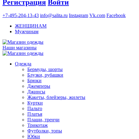
Регистрация
Войти
+7-495-204-13-43
info@salita.ru
Instagram
Vk.com
Facebook
ЖЕНЩИНАМ
Мужчинам
Наши магазины
Одежда
Бермуды, шорты
Блузки, рубашки
Брюки
Джемперы
Джинсы
Жакеты, блейзеры, жилеты
Куртки
Пальто
Платья
Плащи, тренчи
Трикотаж
Футболки, топы
Юбки