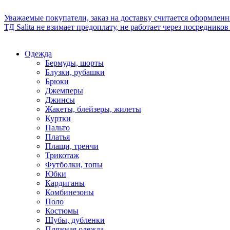
Уважаемые покупатели, заказ на доставку считается оформлен
ТД Salita не взимает предоплату, не работает через посредник
Одежда
Бермуды, шорты
Блузки, рубашки
Брюки
Джемперы
Джинсы
Жакеты, блейзеры, жилеты
Куртки
Пальто
Платья
Плащи, тренчи
Трикотаж
Футболки, топы
Юбки
Кардиганы
Комбинезоны
Поло
Костюмы
Шубы, дубленки
Пляжная одежда