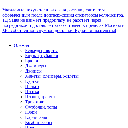
Уважаемые покупатели, заказ на доставку считается
оформленным после подтверждения оператором колл-центра.
ТД Salita не взимает предоплату, не работает через
посредников и доставляет заказы только в пределах Москвы и
МО собственной службой доставки. Будьте внимательны!
Одежда
Бермуды, шорты
Блузки, рубашки
Брюки
Джемперы
Джинсы
Жакеты, блейзеры, жилеты
Куртки
Пальто
Платья
Плащи, тренчи
Трикотаж
Футболки, топы
Юбки
Кардиганы
Комбинезоны
Поло