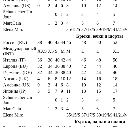
Америка (US)
0
2
4
6
8
10
12
14
Schumacher Un
0
1
2
3
4
5
Jour
MarcCain
1
2
3
4
5
6
7
Elena Miro
35/15/S
37/17/S
39/19/M
41/21/
Брюки, юбки и шорты
Россия (RU)
38
40
42
44
46
48
50
52
Международный
XXS
XS
S
M
M
L
L
XL
(INT)
Италия (IT)
36
38
40
42
44
46
48
50
Европа (EU)
32
34
36
38
40
42
44
46
Германия (DE)
32
34
36
38
40
42
44
46
Англия (UK)
4
6
8
10
12
14
16
18
Америка (US)
0
2
4
6
8
10
12
14
Япония (JP)
3
5
7
9
11
13
15
17
Schumacher Un
0
1
2
3
4
5
Jour
MarcCain
1
2
3
4
5
6
7
Elena Miro
35/15/S
37/17/S
39/19/M
41/21/
Куртки, пальто и плащи