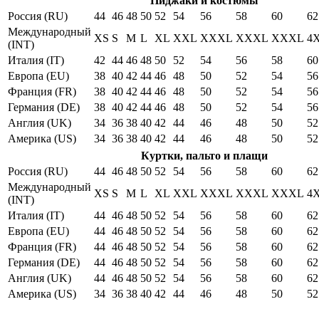
Пиджаки и костюмы
Россия (RU)
44
46
48
50
52
54
56
58
60
62
Международный
XS
S
M
L
XL
XXL
XXXL
XXXL
XXXL
4
(INT)
Италия (IT)
42
44
46
48
50
52
54
56
58
60
Европа (EU)
38
40
42
44
46
48
50
52
54
56
Франция (FR)
38
40
42
44
46
48
50
52
54
56
Германия (DE)
38
40
42
44
46
48
50
52
54
56
Англия (UK)
34
36
38
40
42
44
46
48
50
52
Америка (US)
34
36
38
40
42
44
46
48
50
52
Куртки, пальто и плащи
Россия (RU)
44
46
48
50
52
54
56
58
60
62
Международный
XS
S
M
L
XL
XXL
XXXL
XXXL
XXXL
4
(INT)
Италия (IT)
44
46
48
50
52
54
56
58
60
62
Европа (EU)
44
46
48
50
52
54
56
58
60
62
Франция (FR)
44
46
48
50
52
54
56
58
60
62
Германия (DE)
44
46
48
50
52
54
56
58
60
62
Англия (UK)
44
46
48
50
52
54
56
58
60
62
Америка (US)
34
36
38
40
42
44
46
48
50
52