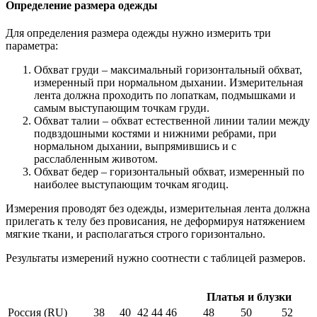
Определение размера одежды
Для определения размера одежды нужно измерить три
параметра:
Обхват груди – максимальный горизонтальный обхват,
измеренный при нормальном дыхании. Измерительная
лента должна проходить по лопаткам, подмышками и
самым выступающим точкам груди.
Обхват талии – обхват естественной линии талии между
подвздошными костями и нижними ребрами, при
нормальном дыхании, выпрямившись и с
расслабленным животом.
Обхват бедер – горизонтальный обхват, измеренный по
наиболее выступающим точкам ягодиц.
Измерения проводят без одежды, измерительная лента должна
прилегать к телу без провисания, не деформируя натяжением
мягкие ткани, и располагаться строго горизонтально.
Результаты измерений нужно соотнести с таблицей размеров.
Платья и блузки
Россия (RU)
38
40
42
44
46
48
50
52