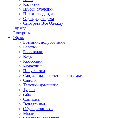
Костюмы
Шубы, дубленки
Пляжная одежда
Одежда для дома
Смотреть Все Одежду
Одежда
Смотреть
Обувь
Ботинки, полуботинки
Балетки
Босоножки
Кеды
Кроссовки
Мокасины
Полусапоги
Сандалии,пантолеты, вьетнамки
Сапоги
Тапочки домашние
Туфли
сабо
Слипоны
Эспадрильи
Обувь резиновая
Мюли