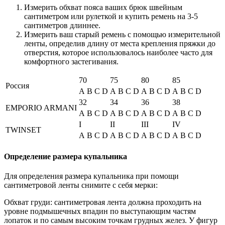
Измерить обхват пояса ваших брюк швейным
сантиметром или рулеткой и купить ремень на 3-5
сантиметров длиннее.
Измерить ваш старый ремень с помощью измерительной
ленты, определив длину от места крепления пряжки до
отверстия, которое использовалось наиболее часто для
комфортного застегивания.
70
75
80
85
Россия
A
B
C
D
A
B
C
D
A
B
C
D
A
B
C
D
32
34
36
38
EMPORIO ARMANI
A
B
C
D
A
B
C
D
A
B
C
D
A
B
C
D
I
II
III
IV
TWINSET
A
B
C
D
A
B
C
D
A
B
C
D
A
B
C
D
Определение размера купальника
Для определения размера купальника при помощи
сантиметровой ленты снимите с себя мерки:
Обхват груди: сантиметровая лента должна проходить на
уровне подмышечных впадин по выступающим частям
лопаток и по самым высоким точкам грудных желез. У фигур