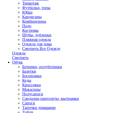
Трикотаж
Футболки, топы
Юбки
Кардиганы
Комбинезоны
Поло
Костюмы
Шубы, дубленки
Пляжная одежда
Одежда для дома
Смотреть Все Одежду
Одежда
Смотреть
Обувь
Ботинки, полуботинки
Балетки
Босоножки
Кеды
Кроссовки
Мокасины
Полусапоги
Сандалии,пантолеты, вьетнамки
Сапоги
Тапочки домашние
Туфли