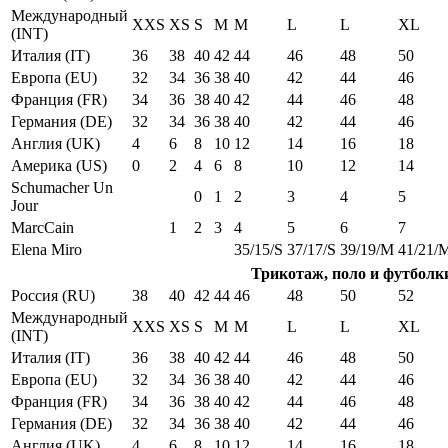
Международный
XXS
XS
S
M
M
L
L
XL
(INT)
Италия (IT)
36
38
40
42
44
46
48
50
Европа (EU)
32
34
36
38
40
42
44
46
Франция (FR)
34
36
38
40
42
44
46
48
Германия (DE)
32
34
36
38
40
42
44
46
Англия (UK)
4
6
8
10
12
14
16
18
Америка (US)
0
2
4
6
8
10
12
14
Schumacher Un
0
1
2
3
4
5
Jour
MarcCain
1
2
3
4
5
6
7
Elena Miro
35/15/S
37/17/S
39/19/M
41/21/
Трикотаж, поло и футболк
Россия (RU)
38
40
42
44
46
48
50
52
Международный
XXS
XS
S
M
M
L
L
XL
(INT)
Италия (IT)
36
38
40
42
44
46
48
50
Европа (EU)
32
34
36
38
40
42
44
46
Франция (FR)
34
36
38
40
42
44
46
48
Германия (DE)
32
34
36
38
40
42
44
46
Англия (UK)
4
6
8
10
12
14
16
18