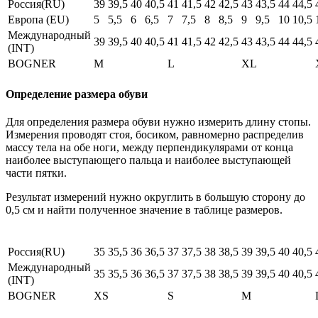
Россия(RU)
39
39,5
40
40,5
41
41,5
42
42,5
43
43,5
44
44,5
Европа (EU)
5
5,5
6
6,5
7
7,5
8
8,5
9
9,5
10
10,5
Международный
39
39,5
40
40,5
41
41,5
42
42,5
43
43,5
44
44,5
(INT)
BOGNER
M
L
XL
Определение размера обуви
Для определения размера обуви нужно измерить длину стопы.
Измерения проводят стоя, босиком, равномерно распределив
массу тела на обе ноги, между перпендикулярами от конца
наиболее выступающего пальца и наиболее выступающей
части пятки.
Результат измерений нужно округлить в большую сторону до
0,5 см и найти полученное значение в таблице размеров.
Россия(RU)
35
35,5
36
36,5
37
37,5
38
38,5
39
39,5
40
40,5
Международный
35
35,5
36
36,5
37
37,5
38
38,5
39
39,5
40
40,5
(INT)
BOGNER
XS
S
M