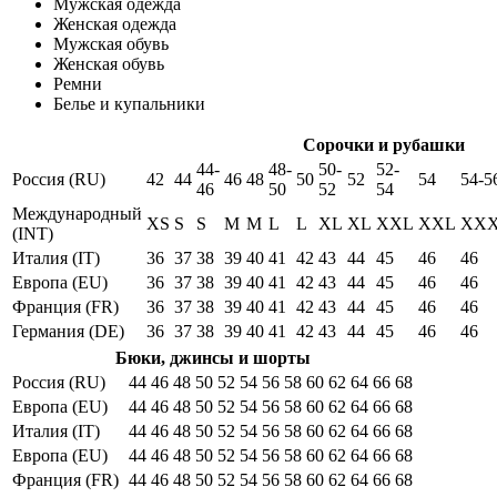
Мужская одежда
Женская одежда
Мужская обувь
Женская обувь
Ремни
Белье и купальники
Сорочки и рубашки
44-
48-
50-
52-
Россия (RU)
42
44
46
48
50
52
54
54-5
46
50
52
54
Международный
XS
S
S
M
M
L
L
XL
XL
XXL
XXL
XX
(INT)
Италия (IT)
36
37
38
39
40
41
42
43
44
45
46
46
Европа (EU)
36
37
38
39
40
41
42
43
44
45
46
46
Франция (FR)
36
37
38
39
40
41
42
43
44
45
46
46
Германия (DE)
36
37
38
39
40
41
42
43
44
45
46
46
Бюки, джинсы и шорты
Россия (RU)
44
46
48
50
52
54
56
58
60
62
64
66
68
Европа (EU)
44
46
48
50
52
54
56
58
60
62
64
66
68
Италия (IT)
44
46
48
50
52
54
56
58
60
62
64
66
68
Европа (EU)
44
46
48
50
52
54
56
58
60
62
64
66
68
Франция (FR)
44
46
48
50
52
54
56
58
60
62
64
66
68