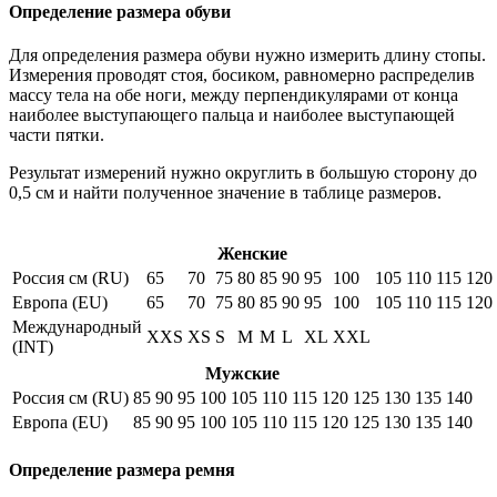
Определение размера обуви
Для определения размера обуви нужно измерить длину стопы.
Измерения проводят стоя, босиком, равномерно распределив
массу тела на обе ноги, между перпендикулярами от конца
наиболее выступающего пальца и наиболее выступающей
части пятки.
Результат измерений нужно округлить в большую сторону до
0,5 см и найти полученное значение в таблице размеров.
Женские
Россия см (RU)
65
70
75
80
85
90
95
100
105
110
115
120
Европа (EU)
65
70
75
80
85
90
95
100
105
110
115
120
Международный
XXS
XS
S
M
M
L
XL
XXL
(INT)
Мужские
Россия см (RU)
85
90
95
100
105
110
115
120
125
130
135
140
Европа (EU)
85
90
95
100
105
110
115
120
125
130
135
140
Определение размера ремня