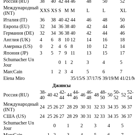
Россия (RU)
38
40
42
44
46
48
50
52
Международный
XXS
XS
S
M
M
L
L
XL
(INT)
Италия (IT)
36
38
40
42
44
46
48
50
Европа (EU)
32
34
36
38
40
42
44
46
Германия (DE)
32
34
36
38
40
42
44
46
Англия (UK)
4
6
8
10
12
14
16
18
Америка (US)
0
2
4
6
8
10
12
14
Япония (JP)
3
5
7
9
11
13
15
17
Schumacher Un
0
1
2
3
4
5
Jour
MarcCain
1
2
3
4
5
6
7
Elena Miro
35/15/S
37/17/S
39/19/M
41/21/
Джинсы
38-
42-
44-
46-
48-
50-
52-
Россия (RU)
40
42
44
46
48
50
52
40
44
46
48
50
52
54
Международный
24
25
26
27
28
29
30
31
32
33
34
35
36
37
(INT)
США (US)
24
25
26
27
28
29
30
31
32
33
34
35
36
37
Schumacher Un
0
1
2
3
4
5
Jour
MarcCain
1
2
3
4
5
6
7